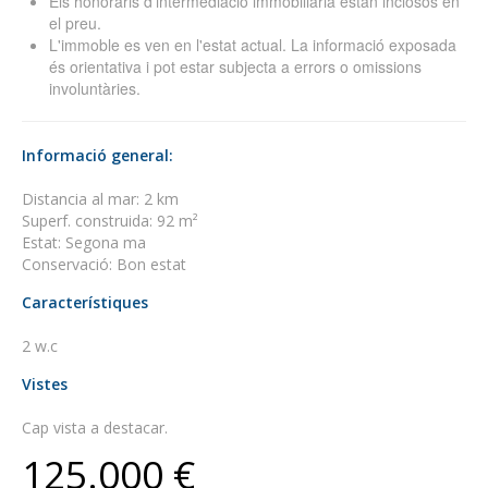
Els honoraris d'intermediació immobiliària estan inclosos en
el preu.
L'immoble es ven en l'estat actual. La informació exposada
és orientativa i pot estar subjecta a errors o omissions
involuntàries.
Informació general:
Distancia al mar: 2 km
Superf. construida: 92 m²
Estat: Segona ma
Conservació: Bon estat
Característiques
2 w.c
Vistes
Cap vista a destacar.
125.000 €