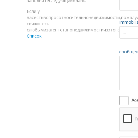
заполнитеследующийбланк.
Если у
васестьвопросотносительнонедвижимости,пожалуй
Immobilia
свяжитесь
слюбымизагентствпонедвижимостиизэтогосписка
Список
.
сообщен
Ace