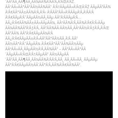
´ÃÂ²ÃÂ¸ÃÂ¶ÃÂ¸ÃÂ¼ÃÂ¾Ã‘ÂÃ‘Â‚Ã‘ÂŒÃ‘ÂŽ.
ÃÂ“ÃÂ»ÃÂ°ÃÂ²ÃÂ½ÃÂ¾ÃÂ¹ Ã‘Â†ÃÂµÃÂ»Ã‘ÂŒÃ‘ÂŽ ÃÂµÃÂ³ÃÂ¾
Ã‘Â€ÃÂ°ÃÂ±ÃÂ¾Ã‘Â‚Ã‘Â‹ Ã‘ÂÃÂ²ÃÂ»Ã‘ÂÃÂµÃ‘Â‚Ã‘ÂÃ‘Â
Ã‘Â€ÃÂµÃ‘ÂˆÃÂµÃÂ½ÃÂ¸ÃÂµ ÃÂ²Ã‘ÂÃÂµÃ‘Â…
ÃÂ¿Ã‘Â€ÃÂ¾ÃÂ±ÃÂ»ÃÂµÃÂ¼, ÃÂºÃÂ¾Ã‘Â‚ÃÂ¾Ã‘Â€Ã‘Â‹ÃÂµ
ÃÂ¼ÃÂ¾ÃÂ³Ã‘ÂƒÃ‘Â‚ ÃÂ²ÃÂ¾ÃÂ·ÃÂ½ÃÂ¸ÃÂºÃÂ½Ã‘ÂƒÃ‘Â‚Ã‘ÂŒ
ÃÂ²ÃÂ¾ ÃÂ²Ã‘Â€ÃÂµÃÂ¼Ã‘Â
ÃÂ¿Ã‘Â€ÃÂµÃÂ±Ã‘Â‹ÃÂ²ÃÂ°ÃÂ½ÃÂ¸Ã‘Â ÃÂ²
ÃÂ½ÃÂ°Ã‘ÂˆÃÂµÃÂ¼ Ã‘Â€ÃÂ°ÃÂ¹ÃÂ¾ÃÂ½ÃÂµ
ÃÂºÃÂ»ÃÂ¸ÃÂµÃÂ½Ã‘Â‚ÃÂ¾ÃÂ² – ÃÂ²ÃÂ»ÃÂ°ÃÂ
´ÃÂµÃÂ»Ã‘ÂŒÃ‘Â†ÃÂµÃÂ² ÃÂ½ÃÂµÃÂ
´ÃÂ²ÃÂ¸ÃÂ¶ÃÂ¸ÃÂ¼ÃÂ¾Ã‘ÂÃ‘Â‚ÃÂ¸ ÃÂ¸ÃÂ»ÃÂ¸ ÃÂµÃÂµ
ÃÂ°Ã‘Â€ÃÂµÃÂ½ÃÂ´ÃÂ°Ã‘Â‚ÃÂ¾Ã‘Â€ÃÂ¾ÃÂ².