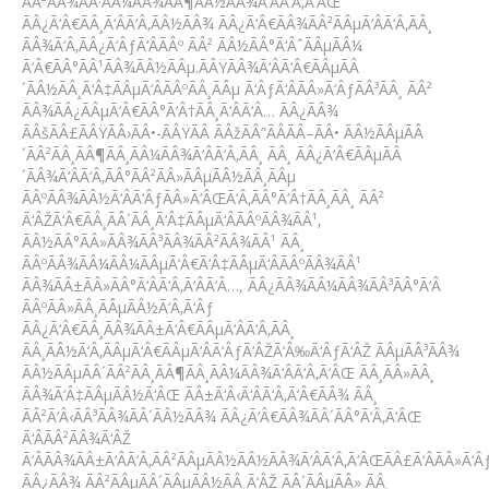
ÃÂ²ÃÂ¾ÃÂ·ÃÂ¼ÃÂ¾ÃÂ¶ÃÂ½ÃÂ¾Ã‘ÂÃ‘Â‚Ã‘ÂŒ
ÃÂ¿Ã‘Â€ÃÂ¸Ã‘ÂÃ‘Â‚ÃÂ½ÃÂ¾ ÃÂ¿Ã‘Â€ÃÂ¾ÃÂ²ÃÂµÃ‘ÂÃ‘Â‚ÃÂ¸
ÃÂ¾Ã‘Â‚ÃÂ¿Ã‘ÂƒÃ‘ÂÃÂº ÃÂ² ÃÂ½ÃÂ°Ã‘ÂˆÃÂµÃÂ¼
Ã‘Â€ÃÂ°ÃÂ¹ÃÂ¾ÃÂ½ÃÂµ.ÃÂŸÃÂ¾Ã‘ÂÃ‘Â€ÃÂµÃÂ
´ÃÂ½ÃÂ¸Ã‘Â‡ÃÂµÃ‘ÂÃÂºÃÂ¸ÃÂµ Ã‘ÂƒÃ‘ÂÃÂ»Ã‘ÂƒÃÂ³ÃÂ¸ ÃÂ²
ÃÂ¾ÃÂ¿ÃÂµÃ‘Â€ÃÂ°Ã‘Â†ÃÂ¸Ã‘ÂÃ‘Â… ÃÂ¿ÃÂ¾
ÃÂšÃÂ£ÃÂŸÃÂ›ÃÂ•-ÃÂŸÃÂ ÃÂžÃÂ”ÃÂÃÂ–ÃÂ• ÃÂ½ÃÂµÃÂ
´ÃÂ²ÃÂ¸ÃÂ¶ÃÂ¸ÃÂ¼ÃÂ¾Ã‘ÂÃ‘Â‚ÃÂ¸ ÃÂ¸ ÃÂ¿Ã‘Â€ÃÂµÃÂ
´ÃÂ¾Ã‘ÂÃ‘Â‚ÃÂ°ÃÂ²ÃÂ»ÃÂµÃÂ½ÃÂ¸ÃÂµ
ÃÂºÃÂ¾ÃÂ½Ã‘ÂÃ‘ÂƒÃÂ»Ã‘ÂŒÃ‘Â‚ÃÂ°Ã‘Â†ÃÂ¸ÃÂ¸ ÃÂ²
Ã‘ÂŽÃ‘Â€ÃÂ¸ÃÂ´ÃÂ¸Ã‘Â‡ÃÂµÃ‘ÂÃÂºÃÂ¾ÃÂ¹,
ÃÂ½ÃÂ°ÃÂ»ÃÂ¾ÃÂ³ÃÂ¾ÃÂ²ÃÂ¾ÃÂ¹ ÃÂ¸
ÃÂºÃÂ¾ÃÂ¼ÃÂ¼ÃÂµÃ‘Â€Ã‘Â‡ÃÂµÃ‘ÂÃÂºÃÂ¾ÃÂ¹
ÃÂ¾ÃÂ±ÃÂ»ÃÂ°Ã‘ÂÃ‘Â‚Ã‘ÂÃ‘Â…, ÃÂ¿ÃÂ¾ÃÂ¼ÃÂ¾ÃÂ³ÃÂ°Ã‘Â
ÃÂºÃÂ»ÃÂ¸ÃÂµÃÂ½Ã‘Â‚Ã‘Âƒ
ÃÂ¿Ã‘Â€ÃÂ¸ÃÂ¾ÃÂ±Ã‘Â€ÃÂµÃ‘ÂÃ‘Â‚ÃÂ¸
ÃÂ¸ÃÂ½Ã‘Â‚ÃÂµÃ‘Â€ÃÂµÃ‘ÂÃ‘ÂƒÃ‘ÂŽÃ‘Â‰Ã‘ÂƒÃ‘ÂŽ ÃÂµÃÂ³ÃÂ¾
ÃÂ½ÃÂµÃÂ´ÃÂ²ÃÂ¸ÃÂ¶ÃÂ¸ÃÂ¼ÃÂ¾Ã‘ÂÃ‘Â‚Ã‘ÂŒ ÃÂ¸ÃÂ»ÃÂ¸
ÃÂ¾Ã‘Â‡ÃÂµÃÂ½Ã‘ÂŒ ÃÂ±Ã‘Â‹Ã‘ÂÃ‘Â‚Ã‘Â€ÃÂ¾ ÃÂ¸
ÃÂ²Ã‘Â‹ÃÂ³ÃÂ¾ÃÂ´ÃÂ½ÃÂ¾ ÃÂ¿Ã‘Â€ÃÂ¾ÃÂ´ÃÂ°Ã‘Â‚Ã‘ÂŒ
Ã‘ÂÃÂ²ÃÂ¾Ã‘ÂŽ
Ã‘ÂÃÂ¾ÃÂ±Ã‘ÂÃ‘Â‚ÃÂ²ÃÂµÃÂ½ÃÂ½ÃÂ¾Ã‘ÂÃ‘Â‚Ã‘ÂŒÃÂ£Ã‘ÂÃÂ»Ã‘Âƒ
ÃÂ¿ÃÂ¾ ÃÂ²ÃÂµÃÂ´ÃÂµÃÂ½ÃÂ¸Ã‘ÂŽ ÃÂ´ÃÂµÃÂ» ÃÂ¸