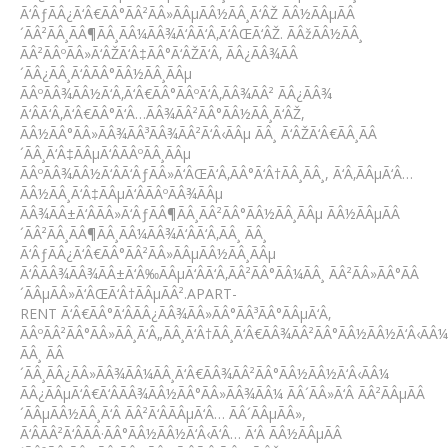
Ã‘ÂƒÃÂ¿Ã‘Â€ÃÂ°ÃÂ²ÃÂ»ÃÂµÃÂ½ÃÂ¸Ã‘ÂŽ ÃÂ½ÃÂµÃÂ
´ÃÂ²ÃÂ¸ÃÂ¶ÃÂ¸ÃÂ¼ÃÂ¾Ã‘ÂÃ‘Â‚Ã‘ÂŒÃ‘ÂŽ. ÃÂžÃÂ½ÃÂ¸
ÃÂ²ÃÂºÃÂ»Ã‘ÂŽÃ‘Â‡ÃÂ°Ã‘ÂŽÃ‘Â‚ ÃÂ¿ÃÂ¾ÃÂ
´ÃÂ¿ÃÂ¸Ã‘ÂÃÂ°ÃÂ½ÃÂ¸ÃÂµ
ÃÂºÃÂ¾ÃÂ½Ã‘Â‚Ã‘Â€ÃÂ°ÃÂºÃ‘Â‚ÃÂ¾ÃÂ² ÃÂ¿ÃÂ¾
Ã‘ÂÃ‘Â‚Ã‘Â€ÃÂ°Ã‘Â…ÃÂ¾ÃÂ²ÃÂ°ÃÂ½ÃÂ¸Ã‘ÂŽ,
ÃÂ½ÃÂ°ÃÂ»ÃÂ¾ÃÂ³ÃÂ¾ÃÂ²Ã‘Â‹ÃÂµ ÃÂ¸ Ã‘ÂŽÃ‘Â€ÃÂ¸ÃÂ
´ÃÂ¸Ã‘Â‡ÃÂµÃ‘ÂÃÂºÃÂ¸ÃÂµ
ÃÂºÃÂ¾ÃÂ½Ã‘ÂÃ‘ÂƒÃÂ»Ã‘ÂŒÃ‘Â‚ÃÂ°Ã‘Â†ÃÂ¸ÃÂ¸, Ã‘Â‚ÃÂµÃ‘Â…
ÃÂ½ÃÂ¸Ã‘Â‡ÃÂµÃ‘ÂÃÂºÃÂ¾ÃÂµ
ÃÂ¾ÃÂ±Ã‘ÂÃÂ»Ã‘ÂƒÃÂ¶ÃÂ¸ÃÂ²ÃÂ°ÃÂ½ÃÂ¸ÃÂµ ÃÂ½ÃÂµÃÂ
´ÃÂ²ÃÂ¸ÃÂ¶ÃÂ¸ÃÂ¼ÃÂ¾Ã‘ÂÃ‘Â‚ÃÂ¸ ÃÂ¸
Ã‘ÂƒÃÂ¿Ã‘Â€ÃÂ°ÃÂ²ÃÂ»ÃÂµÃÂ½ÃÂ¸ÃÂµ
Ã‘ÂÃÂ¾ÃÂ¾ÃÂ±Ã‘Â‰ÃÂµÃ‘ÂÃ‘Â‚ÃÂ²ÃÂ°ÃÂ¼ÃÂ¸ ÃÂ²ÃÂ»ÃÂ°ÃÂ
´ÃÂµÃÂ»Ã‘ÂŒÃ‘Â†ÃÂµÃÂ².APART-
RENT Ã‘Â€ÃÂ°Ã‘ÂÃÂ¿ÃÂ¾ÃÂ»ÃÂ°ÃÂ³ÃÂ°ÃÂµÃ‘Â‚
ÃÂºÃÂ²ÃÂ°ÃÂ»ÃÂ¸Ã‘Â„ÃÂ¸Ã‘Â†ÃÂ¸Ã‘Â€ÃÂ¾ÃÂ²ÃÂ°ÃÂ½ÃÂ½Ã‘Â‹ÃÂ¼
ÃÂ¸ ÃÂ
´ÃÂ¸ÃÂ¿ÃÂ»ÃÂ¾ÃÂ¼ÃÂ¸Ã‘Â€ÃÂ¾ÃÂ²ÃÂ°ÃÂ½ÃÂ½Ã‘Â‹ÃÂ¼
ÃÂ¿ÃÂµÃ‘Â€Ã‘ÂÃÂ¾ÃÂ½ÃÂ°ÃÂ»ÃÂ¾ÃÂ¼ ÃÂ´ÃÂ»Ã‘Â ÃÂ²ÃÂµÃÂ
´ÃÂµÃÂ½ÃÂ¸Ã‘Â ÃÂ²Ã‘ÂÃÂµÃ‘Â… ÃÂ´ÃÂµÃÂ»,
Ã‘ÂÃÂ²Ã‘ÂÃÂ·ÃÂ°ÃÂ½ÃÂ½Ã‘Â‹Ã‘Â… Ã‘Â ÃÂ½ÃÂµÃÂ