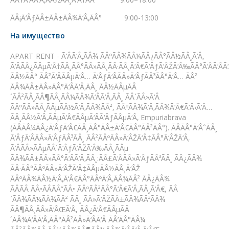
ÃÂ¡Ã‘ÂƒÃÂ±ÃÂ±ÃÂ¾Ã‘Â‚ÃÂ° 9:00-13:00
На имущество
APART-RENT - Ã‘ÂÃ‘Â‚ÃÂ¾ ÃÂºÃÂ¾ÃÂ¼ÃÂ¿ÃÂ°ÃÂ½ÃÂ¸Ã‘Â,
Ã‘ÂÃÂ¿ÃÂµÃ‘Â†ÃÂ¸ÃÂ°ÃÂ»ÃÂ¸ÃÂ·ÃÂ¸Ã‘Â€Ã‘ÂƒÃ‘ÂŽÃ‘Â‰ÃÂ°Ã‘ÂÃ‘ÂÃ‘
ÃÂ½ÃÂ° ÃÂ²Ã‘ÂÃÂµÃ‘Â… Ã‘ÂƒÃ‘ÂÃÂ»Ã‘ÂƒÃÂ³ÃÂ°Ã‘Â… ÃÂ²
ÃÂ¾ÃÂ±ÃÂ»ÃÂ°Ã‘ÂÃ‘Â‚ÃÂ¸ ÃÂ½ÃÂµÃÂ
´ÃÂ²ÃÂ¸ÃÂ¶ÃÂ¸ÃÂ¼ÃÂ¾Ã‘ÂÃ‘Â‚ÃÂ¸ ÃÂ´ÃÂ»Ã‘Â
ÃÂºÃÂ»ÃÂ¸ÃÂµÃÂ½Ã‘Â‚ÃÂ¾ÃÂ², ÃÂºÃÂ¾Ã‘Â‚ÃÂ¾Ã‘Â€Ã‘Â‹Ã‘Â…
ÃÂ¸ÃÂ½Ã‘Â‚ÃÂµÃ‘Â€ÃÂµÃ‘ÂÃ‘ÂƒÃÂµÃ‘Â‚ Empuriabrava
(ÃÂÃÂ¼ÃÂ¿Ã‘ÂƒÃ‘Â€ÃÂ¸ÃÂ°ÃÂ±Ã‘Â€ÃÂ°ÃÂ²ÃÂ°). ÃÂÃÂ°Ã‘ÂˆÃÂ¸
Ã‘ÂƒÃ‘ÂÃÂ»Ã‘ÂƒÃÂ³ÃÂ¸ ÃÂ²ÃÂºÃÂ»Ã‘ÂŽÃ‘Â‡ÃÂ°Ã‘ÂŽÃ‘Â‚
Ã‘ÂÃÂ»ÃÂµÃÂ´Ã‘ÂƒÃ‘ÂŽÃ‘Â‰ÃÂ¸ÃÂµ
ÃÂ¾ÃÂ±ÃÂ»ÃÂ°Ã‘ÂÃ‘Â‚ÃÂ¸:ÃÂ£Ã‘ÂÃÂ»Ã‘ÂƒÃÂ³ÃÂ¸ ÃÂ¿ÃÂ¾
ÃÂ·ÃÂ°ÃÂºÃÂ»Ã‘ÂŽÃ‘Â‡ÃÂµÃÂ½ÃÂ¸Ã‘ÂŽ
ÃÂºÃÂ¾ÃÂ½Ã‘Â‚Ã‘Â€ÃÂ°ÃÂºÃ‘Â‚ÃÂ¾ÃÂ² ÃÂ¿ÃÂ¾
ÃÂÃÂ ÃÂ•ÃÂÃÂ”ÃÂ• ÃÂºÃÂ²ÃÂ°Ã‘Â€Ã‘Â‚ÃÂ¸Ã‘Â€, ÃÂ
´ÃÂ¾ÃÂ¼ÃÂ¾ÃÂ² ÃÂ¸ ÃÂ»Ã‘ÂŽÃÂ±ÃÂ¾ÃÂ³ÃÂ¾
ÃÂ¶ÃÂ¸ÃÂ»Ã‘ÂŒÃ‘Â, ÃÂ¿Ã‘Â€ÃÂµÃÂ
´ÃÂ¾Ã‘ÂÃ‘Â‚ÃÂ°ÃÂ²ÃÂ»Ã‘ÂÃ‘Â ÃÂ’ÃÂ°ÃÂ¼