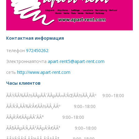
Контактная информация
телефон
972450262
Электроннаяпочта
apart-rent5@apart-rent.com
сеть
http://www.apart-rent.com
Часы клиентов
ÃÂŸÃÂ¾ÃÂ½ÃÂµÃÂ´ÃÂµÃÂ»Ã‘ÂŒÃÂ½ÃÂ¸ÃÂº 9:00–18:00
ÃÂ’Ã‘Â‚ÃÂ¾Ã‘Â€ÃÂ½ÃÂ¸ÃÂº 9:00–18:00
ÃÂ¡Ã‘Â€ÃÂµÃÂ´ÃÂ° 9:00–18:00
ÃÂ§ÃÂµÃ‘Â‚ÃÂ²ÃÂµÃ‘Â€ÃÂ³ 9:00–18:00
ÃÂŸÃ‘ÂÃ‘Â‚ÃÂ½ÃÂ¸Ã‘Â†ÃÂ° 9:00–18:00