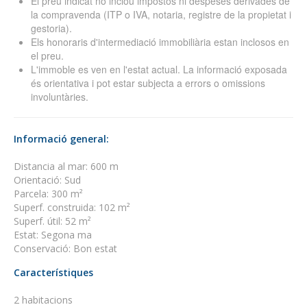
El preu indicat no inclou impostos ni despeses derivades de
la compravenda (ITP o IVA, notaria, registre de la propietat i
gestoria).
Els honoraris d'intermediació immobiliària estan inclosos en
el preu.
L'immoble es ven en l'estat actual. La informació exposada
és orientativa i pot estar subjecta a errors o omissions
involuntàries.
Informació general:
Distancia al mar: 600 m
Orientació: Sud
Parcela: 300 m²
Superf. construida: 102 m²
Superf. útil: 52 m²
Estat: Segona ma
Conservació: Bon estat
Característiques
2 habitacions