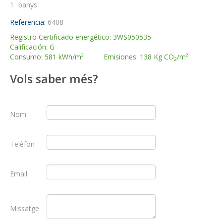
1
banys
Referencia:
6408
Registro Certificado energético: 3WS050535
Calificación: G
Consumo: 581 kWh/m² Emisiones: 138 Kg CO
/m²
2
Vols saber més?
Nom
Telèfon
Email
Missatge