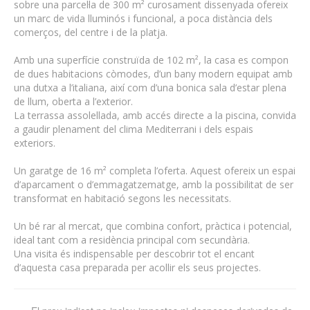
sobre una parcel·la de 300 m² curosament dissenyada ofereix
un marc de vida lluminós i funcional, a poca distància dels
comerços, del centre i de la platja.
Amb una superfície construïda de 102 m², la casa es compon
de dues habitacions còmodes, d’un bany modern equipat amb
una dutxa a l’italiana, així com d’una bonica sala d’estar plena
de llum, oberta a l’exterior.
La terrassa assolellada, amb accés directe a la piscina, convida
a gaudir plenament del clima Mediterrani i dels espais
exteriors.
Un garatge de 16 m² completa l’oferta. Aquest ofereix un espai
d’aparcament o d’emmagatzematge, amb la possibilitat de ser
transformat en habitació segons les necessitats.
Un bé rar al mercat, que combina confort, pràctica i potencial,
ideal tant com a residència principal com secundària.
Una visita és indispensable per descobrir tot el encant
d’aquesta casa preparada per acollir els seus projectes.