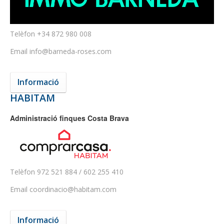
Telèfon
+34 872 980 008
Email
info@barneda-roses.com
Informació
HABITAM
Administració finques Costa Brava
Telèfon
972 521 884 / 602 255 410
Email
coordinacio@habitam.com
Informació