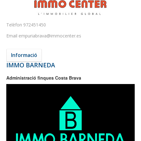
Telèfon
972451450
Email
empuriabrava@immocenter.es
Informació
IMMO BARNEDA
Administració finques Costa Brava