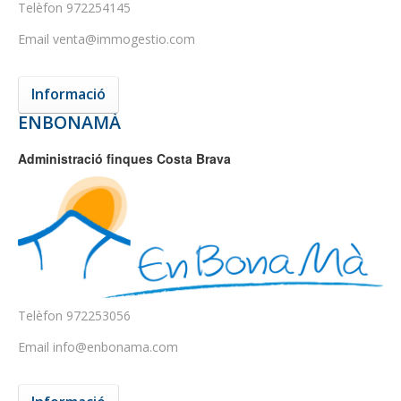
Telèfon
972254145
Email
venta@immogestio.com
Informació
ENBONAMÀ
Administració finques Costa Brava
Telèfon
972253056
Email
info@enbonama.com