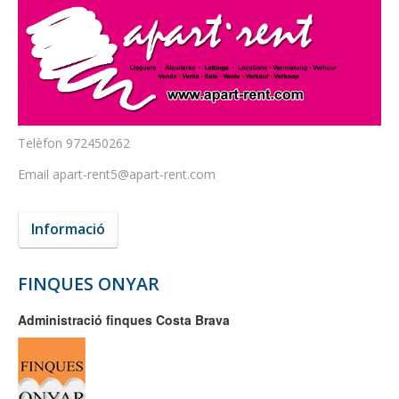
Telèfon
972450262
Email
apart-rent5@apart-rent.com
Informació
FINQUES ONYAR
Administració finques Costa Brava