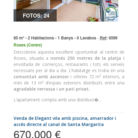
FOTOS: 24
85 m² - 2 Habitacions - 1 Banys - 0 Lavabos ·
Ref
: 6599
Roses (Centre)
Descobreix aquesta excel·lent oportunitat al centre de
Roses, situada a
només 250 metres de la platja i
envoltada de comerços, restaurants i tots els serveis
necessaris per al dia a dia. L’habitatge es troba en una
comunitat amb ascensor
i ofereix 72 m² interiors, a
més de 13 m² d’espais exteriors distribuïts entre una
agradable terrassa i un pati privat.
L’apartament compta amb una distribuci�...
Venda de Elegant vila amb piscina, amarrador i
accés directe al canal de Santa Margarita
670.000 €