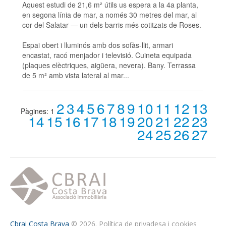
Aquest estudi de 21,6 m² útils us espera a la 4a planta,
en segona línia de mar, a només 30 metres del mar, al
cor del Salatar — un dels barris més cotitzats de Roses.
Espai obert i lluminós amb dos sofàs-llit, armari
encastat, racó menjador i televisió. Cuineta equipada
(plaques elèctriques, aigüera, nevera). Bany. Terrassa
de 5 m² amb vista lateral al mar...
2
3
4
5
6
7
8
9
10
11
12
13
Pàgines:
1
14
15
16
17
18
19
20
21
22
23
24
25
26
27
Cbrai Costa Brava
© 2026.
Política de privadesa i cookies