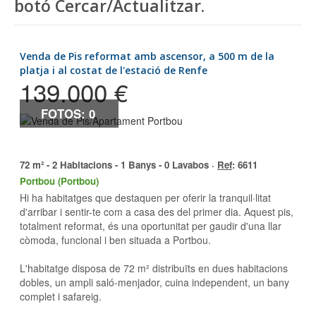
botó Cercar/Actualitzar.
Venda de Pis reformat amb ascensor, a 500 m de la
platja i al costat de l'estació de Renfe
139.000 €
FOTOS: 0
72 m² - 2 Habitacions - 1 Banys - 0 Lavabos ·
Ref
: 6611
Portbou (Portbou)
Hi ha habitatges que destaquen per oferir la tranquil·litat
d'arribar i sentir-te com a casa des del primer dia. Aquest pis,
totalment reformat, és una oportunitat per gaudir d'una llar
còmoda, funcional i ben situada a Portbou.
L'habitatge disposa de 72 m² distribuïts en dues habitacions
dobles, un ampli saló-menjador, cuina independent, un bany
complet i safareig.