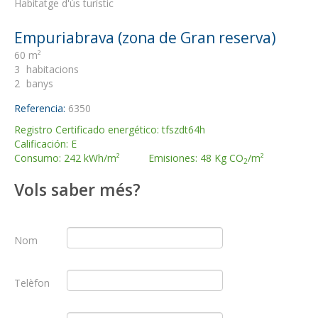
Habitatge d'ús turístic
Empuriabrava (zona de Gran reserva)
60 m²
3
habitacions
2
banys
Referencia:
6350
Registro Certificado energético: tfszdt64h
Calificación: E
Consumo: 242 kWh/m² Emisiones: 48 Kg CO
/m²
2
Vols saber més?
Nom
Telèfon