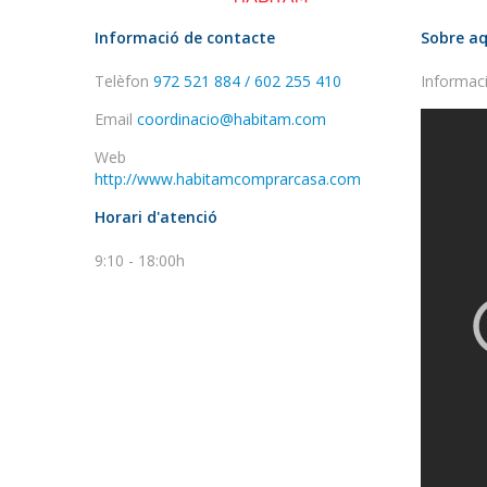
Informació de contacte
Sobre aq
Telèfon
972 521 884 / 602 255 410
Informaci
Email
coordinacio@habitam.com
Web
http://www.habitamcomprarcasa.com
Horari d'atenció
9:10 - 18:00h