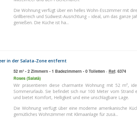
Die Wohnung verfügt über ein helles Wohn-Esszimmer mit dir
Grillbereich und Südwest-Ausrichtung – ideal, um das ganze 
genießen. Die Küche ist ha...
er in der Salata-Zone entfernt
52 m² - 2 Zimmern - 1 Badezimmern - 0 Toiletten ·
Ref
: 6374
Roses (Salatà)
Wir präsentieren diese charmante Wohnung mit 52 m², ideal sowohl als Hauptwohnsitz als auch für einen
Sommerurlaub. Sie befindet sich nur 100 Meter vom Strand e
und bietet Komfort, Helligkeit und eine unschlagbare Lage.
Die Wohnung verfügt über eine moderne amerikanische Küche,
gemütliches Wohnzimmer mit Klimaanlage für zusä...