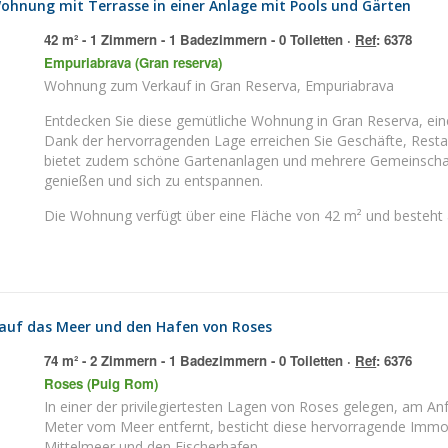
nung mit Terrasse in einer Anlage mit Pools und Gärten
42 m² - 1 Zimmern - 1 Badezimmern - 0 Toiletten ·
Ref
: 6378
Empuriabrava (Gran reserva)
Wohnung zum Verkauf in Gran Reserva, Empuriabrava
Entdecken Sie diese gemütliche Wohnung in Gran Reserva, ein
Dank der hervorragenden Lage erreichen Sie Geschäfte, Rest
bietet zudem schöne Gartenanlagen und mehrere Gemeinschaft
genießen und sich zu entspannen.
Die Wohnung verfügt über eine Fläche von 42 m² und besteht a
 auf das Meer und den Hafen von Roses
74 m² - 2 Zimmern - 1 Badezimmern - 0 Toiletten ·
Ref
: 6376
Roses (Puig Rom)
In einer der privilegiertesten Lagen von Roses gelegen, am Anfang des Anstiegs zum Puig Rom und nur wenige
Meter vom Meer entfernt, besticht diese hervorragende Immobil
Mittelmeer und den Fischerhafen.