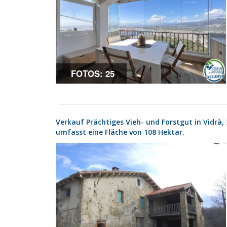
FOTOS: 25
Verkauf Prächtiges Vieh- und Forstgut in Vidrà, 3,5 km vom Dorf entfernt, mit asphaltierter Zufahrtsstraße. Es
umfasst eine Fläche von 108 Hektar.