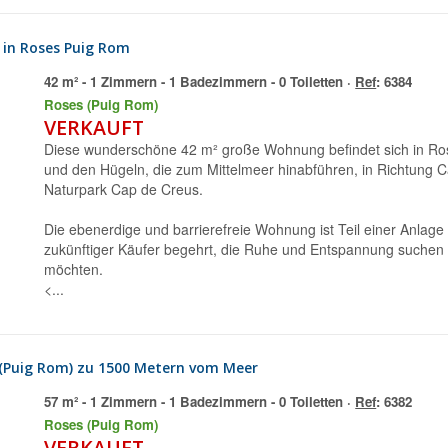
 in Roses Puig Rom
42 m² - 1 Zimmern - 1 Badezimmern - 0 Toiletten ·
Ref
: 6384
Roses (Puig Rom)
VERKAUFT
Diese wunderschöne 42 m² große Wohnung befindet sich in Rosas, im Viertel Jardins, zwischen dem Stadtzentrum
und den Hügeln, die zum Mittelmeer hinabführen, in Richtung 
Naturpark Cap de Creus.
Die ebenerdige und barrierefreie Wohnung ist Teil einer Anlage 
zukünftiger Käufer begehrt, die Ruhe und Entspannung suchen 
möchten.
<...
(Puig Rom) zu 1500 Metern vom Meer
57 m² - 1 Zimmern - 1 Badezimmern - 0 Toiletten ·
Ref
: 6382
Roses (Puig Rom)
VERKAUFT