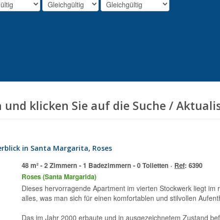
 und klicken Sie auf die Suche / Aktuali
rblick in Santa Margarita, Roses
48 m² - 2 Zimmern - 1 Badezimmern - 0 Toiletten ·
Ref
: 6390
Roses (Santa Margarida)
Dieses hervorragende Apartment im vierten Stockwerk liegt im ruhigen Wohnviertel Santa Margarita und bietet
alles, was man sich für einen komfortablen und stilvollen Aufe
Das im Jahr 2000 erbaute und in ausgezeichnetem Zustand befin