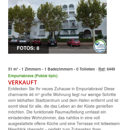
FOTOS: 8
51 m² - 1 Zimmern - 1 Badezimmern - 0 Toiletten ·
Ref
: 6449
Empuriabrava (Poblat típic)
VERKAUFT
Entdecken Sie Ihr neues Zuhause in Empuriabrava! Diese
charmante 46 m² große Wohnung liegt nur wenige Schritte
vom lebhaften Stadtzentrum und dem Hafen entfernt und ist
somit ideal für alle, die das Leben an der Küste genießen
möchten. Die funktionale Raumaufteilung umfasst ein
einladendes Wohnzimmer, das nahtlos in eine voll
ausgestattete offene Küche und eine Terrasse mit teilweisem
Meerblick übergeht – perfekt zum Zubereiten Ihrer