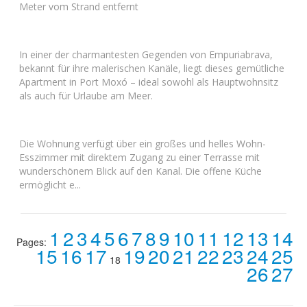
Meter vom Strand entfernt
In einer der charmantesten Gegenden von Empuriabrava,
bekannt für ihre malerischen Kanäle, liegt dieses gemütliche
Apartment in Port Moxó – ideal sowohl als Hauptwohnsitz
als auch für Urlaube am Meer.
Die Wohnung verfügt über ein großes und helles Wohn-
Esszimmer mit direktem Zugang zu einer Terrasse mit
wunderschönem Blick auf den Kanal. Die offene Küche
ermöglicht e...
1
2
3
4
5
6
7
8
9
10
11
12
13
14
Pages:
15
16
17
19
20
21
22
23
24
25
18
26
27