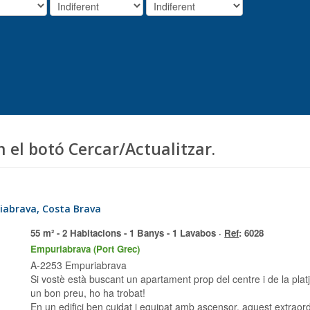
m el botó Cercar/Actualitzar.
iabrava, Costa Brava
55 m² - 2 Habitacions - 1 Banys - 1 Lavabos ·
Ref
: 6028
Empuriabrava (Port Grec)
A-2253 Empuriabrava
Si vostè està buscant un apartament prop del centre i de la plat
un bon preu, ho ha trobat!
En un edifici ben cuidat i equipat amb ascensor, aquest extraordi