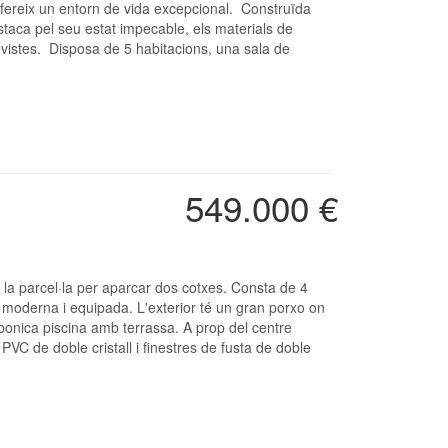
ofereix un entorn de vida excepcional. Construïda
taca pel seu estat impecable, els materials de
s vistes. Disposa de 5 habitacions, una sala de
549.000 €
a la parcel·la per aparcar dos cotxes. Consta de 4
 moderna i equipada. L'exterior té un gran porxo on
 bonica piscina amb terrassa. A prop del centre
 PVC de doble cristall i finestres de fusta de doble