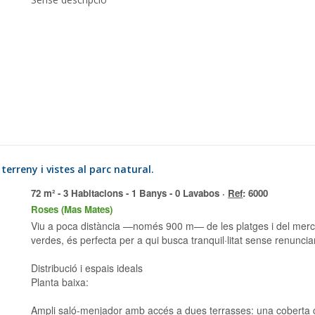
erreny i vistes al parc natural.
72 m² - 3 Habitacions - 1 Banys - 0 Lavabos ·
Ref
: 6000
Roses (Mas Mates)
Viu a poca distància —només 900 m— de les platges i del mercat de Roses. Aquesta vivenda, envoltada de zones
verdes, és perfecta per a qui busca tranquil·litat sense renunciar
Distribució i espais ideals
Planta baixa:
Ampli saló-menjador amb accés a dues terrasses: una coberta con