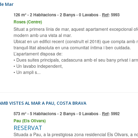
 de Mar
126 m² - 2 Habitacions - 2 Banys - 0 Lavabos ·
Ref
: 5993
Roses (Centre)
Situat a primera línia de mar, aquest apartament excepcional ofereix un entorn de vida únic, combinant confort
modern amb una vista al mar.
Ubicat en un edifici recent (construït el 2018) que compta amb
tranquil·litat absoluta en una comunitat íntima i ben cuidada.
L’apartament disposa de:
• Dues suites principals, cadascuna amb el seu bany privat i ar
• Un lavabo independent,
• Un ampli s...
G AMB VISTES AL MAR A PAU, COSTA BRAVA
573 m² - 5 Habitacions - 2 Banys - 0 Lavabos ·
Ref
: 5992
Pau (Els Olivars)
RESERVAT
Situada a Pau, a la prestigiosa zona residencial Els Olivars, a només uns minuts de Roses, a la Costa Brava,