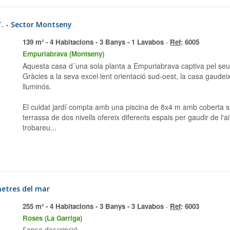
T. - Sector Montseny
139 m² - 4 Habitacions - 3 Banys - 1 Lavabos ·
Ref
: 6005
Empuriabrava (Montseny)
Aquesta casa d´una sola planta a Empuriabrava captiva pel seu estil i els seus agradables espais exteriors.
Gràcies a la seva excel·lent orientació sud-oest, la casa gaudeix 
lluminós.
El cuidat jardí compta amb una piscina de 8x4 m amb coberta sola
terrassa de dos nivells ofereix diferents espais per gaudir de l'aire
trobareu...
metres del mar
255 m² - 4 Habitacions - 3 Banys - 3 Lavabos ·
Ref
: 6003
Roses (La Garriga)
Sense descripció