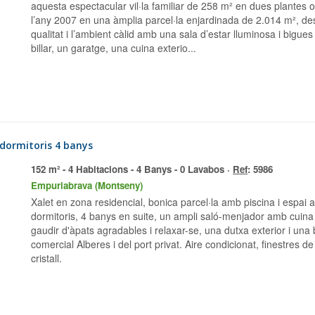
aquesta espectacular vil·la familiar de 258 m² en dues plantes 
l’any 2007 en una àmplia parcel·la enjardinada de 2.014 m², des
qualitat i l’ambient càlid amb una sala d’estar lluminosa i bigue
billar, un garatge, una cuina exterio...
 dormitoris 4 banys
152 m² - 4 Habitacions - 4 Banys - 0 Lavabos ·
Ref
: 5986
Empuriabrava (Montseny)
Xalet en zona residencial, bonica parcel·la amb piscina i espai 
dormitoris, 4 banys en suite, un ampli saló-menjador amb cuina
gaudir d'àpats agradables i relaxar-se, una dutxa exterior i una
comercial Alberes i del port privat. Aire condicionat, finestres de
cristall.