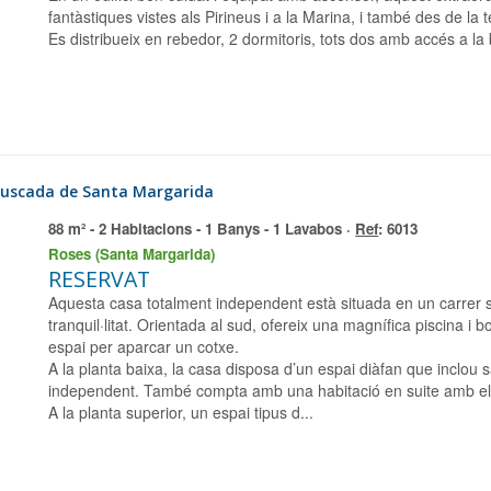
fantàstiques vistes als Pirineus i a la Marina, i també des de la te
Es distribueix en rebedor, 2 dormitoris, tots dos amb accés a la
buscada de Santa Margarida
88 m² - 2 Habitacions - 1 Banys - 1 Lavabos ·
Ref
: 6013
Roses (Santa Margarida)
RESERVAT
Aquesta casa totalment independent està situada en un carrer sense sortida, cosa que garanteix calma i
tranquil·litat. Orientada al sud, ofereix una magnífica piscina i 
espai per aparcar un cotxe.
A la planta baixa, la casa disposa d’un espai diàfan que inclou s
independent. També compta amb una habitació en suite amb el
A la planta superior, un espai tipus d...