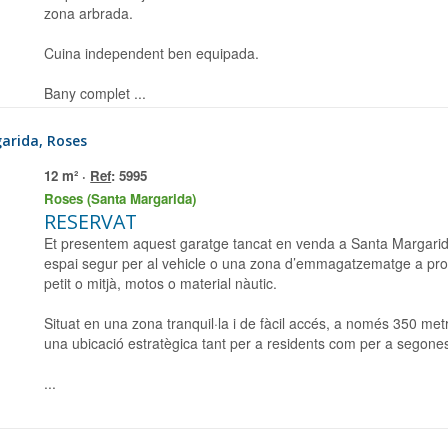
zona arbrada.
Cuina independent ben equipada.
Bany complet ...
arida, Roses
12 m² ·
Ref
: 5995
Roses (Santa Margarida)
RESERVAT
Et presentem aquest garatge tancat en venda a Santa Margarida (Roses), una oportunitat ideal per a qui busca un
espai segur per al vehicle o una zona d’emmagatzematge a pro
petit o mitjà, motos o material nàutic.
Situat en una zona tranquil·la i de fàcil accés, a només 350 metr
una ubicació estratègica tant per a residents com per a segones
...