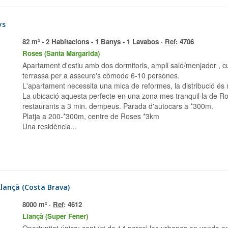
ys
82 m² - 2 Habitacions - 1 Banys - 1 Lavabos ·
Ref
: 4706
Roses (Santa Margarida)
Apartament d'estiu amb dos dormitoris, ampli saló/menjador , cuina , 2 banys, un amb dutxa un altre amb banyera,
terrassa per a asseure's còmode 6-10 persones.
L'apartament necessita una mica de reformes, la distribució és 
La ubicació aquesta perfecte en una zona mes tranquil·la de Ros
restaurants a 3 min. dempeus. Parada d'autocars a *300m.
Platja a 200-*300m, centre de Roses *3km
Una residència...
 Llançà (Costa Brava)
8000 m² ·
Ref
: 4612
Llançà (Super Fener)