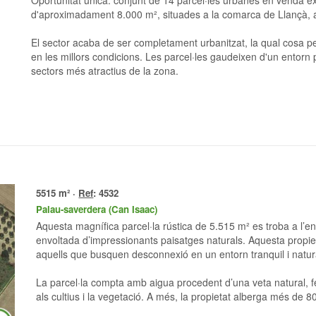
Oportunitat única: conjunt de 14 parcel·les urbanes en venda exclusiva, amb una superfície total
d'aproximadament 8.000 m², situades a la comarca de Llançà, a
El sector acaba de ser completament urbanitzat, la qual cosa pe
en les millors condicions. Les parcel·les gaudeixen d'un entorn p
sectors més atractius de la zona.
5515 m² ·
Ref
: 4532
Palau-saverdera (Can Isaac)
Aquesta magnífica parcel·la rústica de 5.515 m² es troba a l’encantadora localitat de Palau-saverdera,
envoltada d’impressionants paisatges naturals. Aquesta propieta
aquells que busquen desconnexió en un entorn tranquil i natur
La parcel·la compta amb aigua procedent d’una veta natural, fe
als cultius i la vegetació. A més, la propietat alberga més de 80 