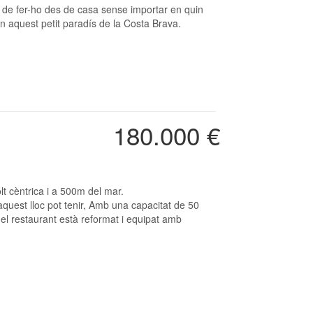
xe de fer-ho des de casa sense importar en quin
n aquest petit paradís de la Costa Brava.
180.000 €
t cèntrica i a 500m del mar.
 aquest lloc pot tenir, Amb una capacitat de 50
 el restaurant està reformat i equipat amb