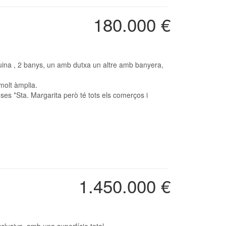
180.000 €
molt àmplia.
es *Sta. Margarita però té tots els comerços i
1.450.000 €