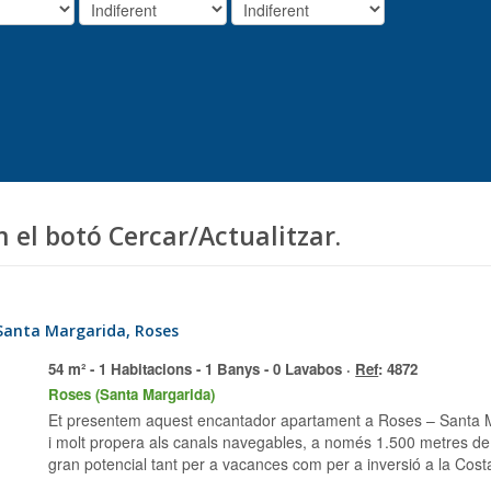
m el botó Cercar/Actualitzar.
Santa Margarida, Roses
54 m² - 1 Habitacions - 1 Banys - 0 Lavabos ·
Ref
: 4872
Roses (Santa Margarida)
Et presentem aquest encantador apartament a Roses – Santa Margarida, situat en una zona residencial tranquil·la
i molt propera als canals navegables, a només 1.500 metres de l
gran potencial tant per a vacances com per a inversió a la Cost