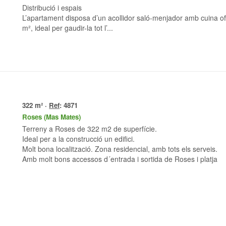
Distribució i espais
L’apartament disposa d’un acollidor saló-menjador amb cuina off
m², ideal per gaudir-la tot l’...
322 m² ·
Ref
: 4871
Roses (Mas Mates)
Terreny a Roses de 322 m2 de superfície.
Ideal per a la construcció un edifici.
Molt bona localització. Zona residencial, amb tots els serveis.
Amb molt bons accessos d´entrada i sortida de Roses i platja