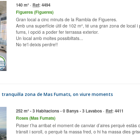
140 m² ·
Ref
: 4494
Figueres (Figueres)
Gran local a cinc minuts de la Rambla de Figueres.
Amb una superfície útil de 102 m², té una gran zona de local i 
fums, i opció a poder fer terrassa exterior.
Un local amb moltes possibiltats...
No te'l deixis perdre!!
252 m² - 3 Habitacions - 0 Banys - 3 Lavabos ·
Ref
: 4411
Roses (Mas Fumats)
Potser t’ha arribat el moment de canviar d’aires perquè estàs cansat de viure en una gran ciutat plena de
trànsit i soroll, o perquè fa massa fred, o hi ha massa dies griso