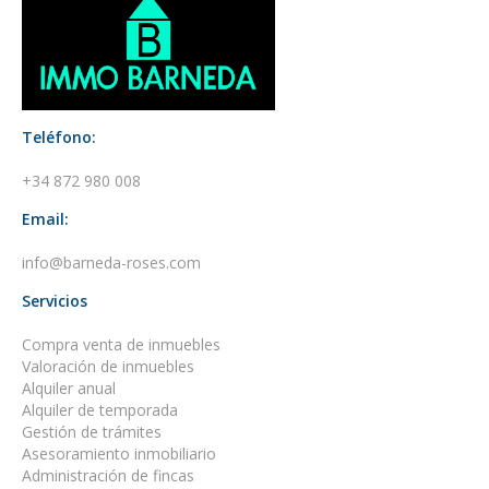
Teléfono:
+34 872 980 008
Email:
info@barneda-roses.com
Servicios
Compra venta de inmuebles
Valoración de inmuebles
Alquiler anual
Alquiler de temporada
Gestión de trámites
Asesoramiento inmobiliario
Administración de fincas