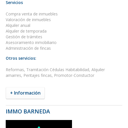
Servicios
Compra venta de inmuebles
Valoración de inmuebles
Alquiler anual
Alquiler de temporada
Gestión de trámites
Asesoramiento inmobiliario
Administración de fincas
Otros servicios:
Reformas, Tramitación Cédulas Habitabilidad, Alquiler
amarres, Peritajes fincas, Promotor-Constuctor
+ Información
IMMO BARNEDA