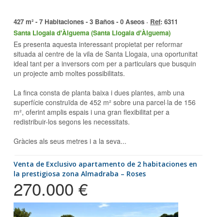
427 m² - 7 Habitaciones - 3 Baños - 0 Aseos ·
Ref
: 6311
Santa Llogaia d'Àlguema (Santa Llogaia d'Àlguema)
Es presenta aquesta interessant propietat per reformar
situada al centre de la vila de Santa Llogaia, una oportunitat
ideal tant per a inversors com per a particulars que busquin
un projecte amb moltes possibilitats.
La finca consta de planta baixa i dues plantes, amb una
superfície construïda de 452 m² sobre una parcel·la de 156
m², oferint amplis espais i una gran flexibilitat per a
redistribuir-los segons les necessitats.
Gràcies als seus metres i a la seva...
Venta de Exclusivo apartamento de 2 habitaciones en
la prestigiosa zona Almadraba – Roses
270.000 €