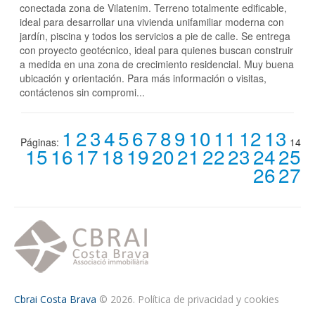
conectada zona de Vilatenim. Terreno totalmente edificable,
ideal para desarrollar una vivienda unifamiliar moderna con
jardín, piscina y todos los servicios a pie de calle. Se entrega
con proyecto geotécnico, ideal para quienes buscan construir
a medida en una zona de crecimiento residencial. Muy buena
ubicación y orientación. Para más información o visitas,
contáctenos sin compromi...
1
2
3
4
5
6
7
8
9
10
11
12
13
Páginas:
14
15
16
17
18
19
20
21
22
23
24
25
26
27
Cbrai Costa Brava
© 2026.
Política de privacidad y cookies