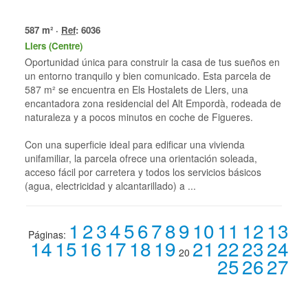
587 m² ·
Ref
: 6036
Llers (Centre)
Oportunidad única para construir la casa de tus sueños en
un entorno tranquilo y bien comunicado. Esta parcela de
587 m² se encuentra en Els Hostalets de Llers, una
encantadora zona residencial del Alt Empordà, rodeada de
naturaleza y a pocos minutos en coche de Figueres.
Con una superficie ideal para edificar una vivienda
unifamiliar, la parcela ofrece una orientación soleada,
acceso fácil por carretera y todos los servicios básicos
(agua, electricidad y alcantarillado) a ...
1
2
3
4
5
6
7
8
9
10
11
12
13
Páginas:
14
15
16
17
18
19
21
22
23
24
20
25
26
27