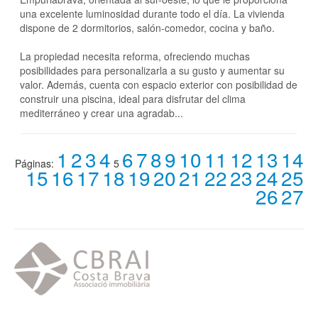
una excelente luminosidad durante todo el día. La vivienda
dispone de 2 dormitorios, salón-comedor, cocina y baño.
La propiedad necesita reforma, ofreciendo muchas
posibilidades para personalizarla a su gusto y aumentar su
valor. Además, cuenta con espacio exterior con posibilidad de
construir una piscina, ideal para disfrutar del clima
mediterráneo y crear una agradab...
1
2
3
4
6
7
8
9
10
11
12
13
14
Páginas:
5
15
16
17
18
19
20
21
22
23
24
25
26
27