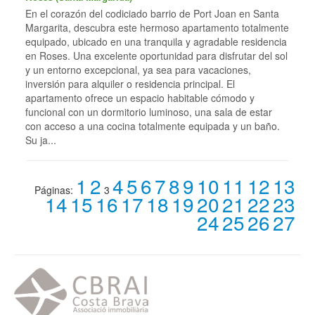
En el corazón del codiciado barrio de Port Joan en Santa
Margarita, descubra este hermoso apartamento totalmente
equipado, ubicado en una tranquila y agradable residencia
en Roses. Una excelente oportunidad para disfrutar del sol
y un entorno excepcional, ya sea para vacaciones,
inversión para alquiler o residencia principal. El
apartamento ofrece un espacio habitable cómodo y
funcional con un dormitorio luminoso, una sala de estar
con acceso a una cocina totalmente equipada y un baño.
Su ja...
1
2
4
5
6
7
8
9
10
11
12
13
Páginas:
3
14
15
16
17
18
19
20
21
22
23
24
25
26
27